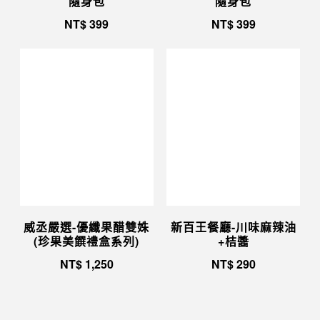
隨身包
隨身包
NT$
399
NT$
399
威丞嚴選-優纖果醋雙姝
新百王餐廳-川味麻辣油
(珍果美饌禮盒系列)
+桔醬
NT$
1,250
NT$
290