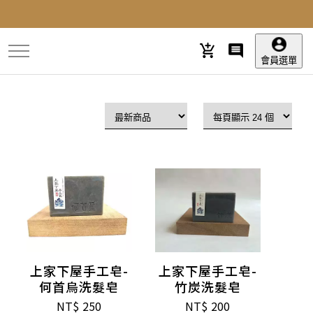
跳
到
主
要
會員選單
內
容
上家下屋手工皂-
上家下屋手工皂-
何首烏洗髮皂
竹炭洗髮皂
NT$
250
NT$
200