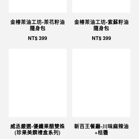
金椿茶油工坊-茶花籽油
金椿茶油工坊-紫蘇籽油
隨身包
隨身包
NT$
399
NT$
399
威丞嚴選-優纖果醋雙姝
新百王餐廳-川味麻辣油
(珍果美饌禮盒系列)
+桔醬