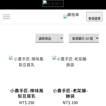
跳
到
主
會員選單
要
內
容
小農手匠-辣味鳳
小農手匠-老菜脯-
梨豆腐乳
錦袋
NT$
250
NT$
100