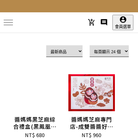
跳
到
主
要
會員選單
內
容
醬媽媽黑芝麻綜
醬媽媽芝麻專門
合禮盒(黑鳳凰酥
店-成雙醬醬好禮
+黑芝麻糕)
盒
NT$
680
NT$
960