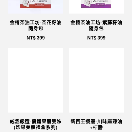
金椿茶油工坊-茶花籽油
金椿茶油工坊-紫蘇籽油
隨身包
隨身包
NT$
399
NT$
399
威丞嚴選-優纖果醋雙姝
新百王餐廳-川味麻辣油
(珍果美饌禮盒系列)
+桔醬