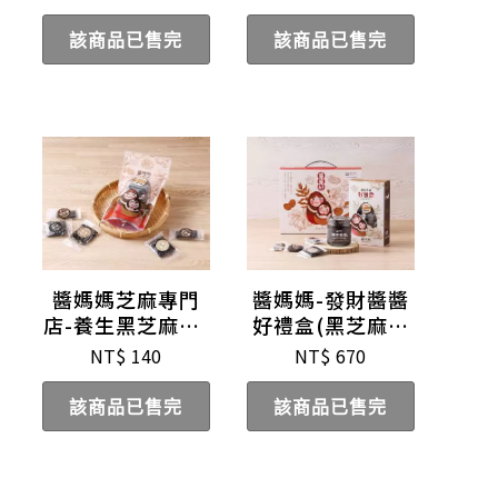
該商品已售完
該商品已售完
醬媽媽芝麻專門
醬媽媽-發財醬醬
店-養生黑芝麻糕-
好禮盒(黑芝麻醬
綜合(小)
+綜合芝麻糕)
NT$
140
NT$
670
該商品已售完
該商品已售完