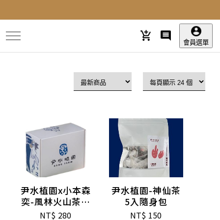
跳
到
主
要
會員選單
內
容
尹水植園x小本森
尹水植園-神仙茶
奕-風林火山茶包
5入隨身包
禮盒(2入款)
NT$
280
NT$
150