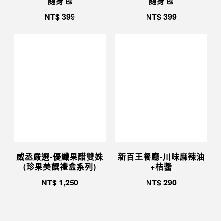
隨身包
隨身包
NT$
399
NT$
399
威丞嚴選-優纖果醋雙姝
新百王餐廳-川味麻辣油
(珍果美饌禮盒系列)
+桔醬
NT$
1,250
NT$
290