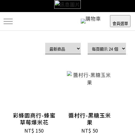
跳
到
主
會員選單
要
內
容
彩蜂園商行-蜂蜜
醬村行-黑糖玉米
草莓爆米花
果
NT$
150
NT$
50