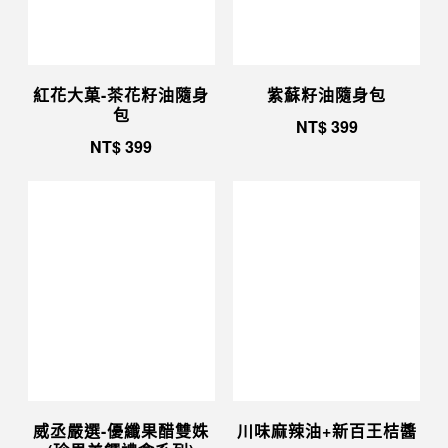
紅花大菓-茶花籽油隨身
紫蘇籽油隨身包
包
NT$
399
NT$
399
威丞嚴選-優纖果醋雙姝
川味麻辣油+新百王桔醬