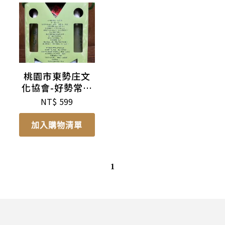
桃園市東勢庄文
化協會-好勢常來
禮盒組
NT$
599
加入購物清單
1