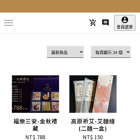
跳
到
主
要
會員選單
內
容
福樂三安-金秋禮
高原祈艾-艾麵線
藏
(二麵一盒)
NT$
788
NT$
150