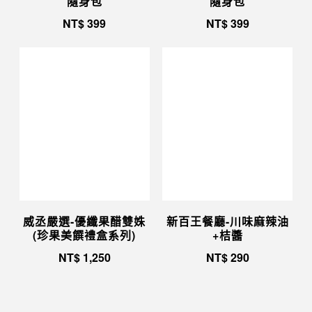
隨身包
隨身包
NT$
399
NT$
399
威丞嚴選-優纖果醋雙姝
新百王餐廳-川味麻辣油
(珍果美饌禮盒系列)
+桔醬
NT$
1,250
NT$
290