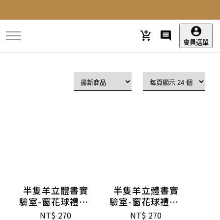
跳
到
主
要
會員選單
內
容
半隻羊立體書實
半隻羊立體書實
驗室-窗花球禮盒-
驗室-窗花球禮盒-
孔雀青
蒸栗黃
NT$
270
NT$
270