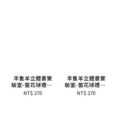
半隻羊立體書實
半隻羊立體書實
驗室-窗花球禮盒-
驗室-窗花球禮盒-
燕脂紅
藤鼠藍
NT$
270
NT$
270