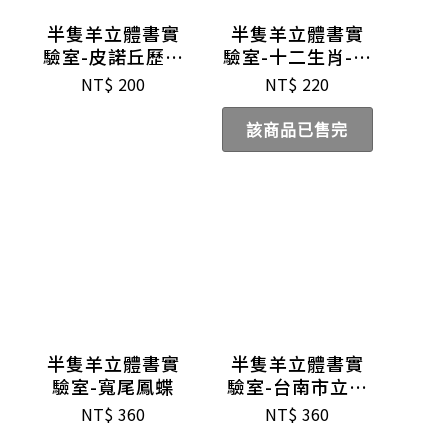
半隻羊立體書實
半隻羊立體書實
驗室-皮諾丘歷險
驗室-十二生肖-材
記-材料包
料包
NT$
200
NT$
220
該商品已售完
半隻羊立體書實
半隻羊立體書實
驗室-寬尾鳳蝶
驗室-台南市立圖
書館
NT$
360
NT$
360