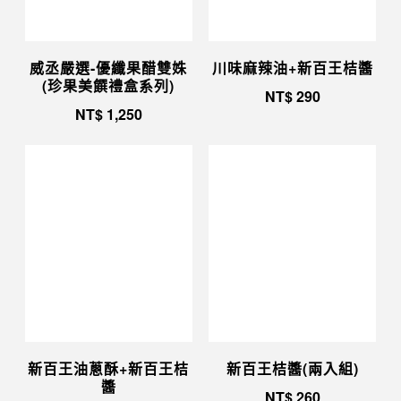
威丞嚴選-優纖果醋雙姝
川味麻辣油+新百王桔醬
(珍果美饌禮盒系列)
NT$
290
NT$
1,250
新百王油蔥酥+新百王桔
新百王桔醬(兩入組)
醬
NT$
260