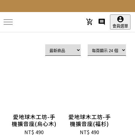
跳
到
主
要
會員選單
內
容
愛地球木工坊-手
愛地球木工坊-手
機擴音座(烏心木)
機擴音座(福杉)
NT$
490
NT$
490