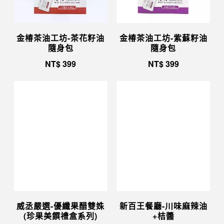
金椿茶油工坊-茶花籽油
金椿茶油工坊-紫蘇籽油
隨身包
隨身包
NT$
399
NT$
399
威丞嚴選-優纖果醋雙姝
新百王餐廳-川味麻辣油
(珍果美饌禮盒系列)
+桔醬