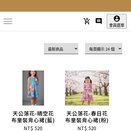
跳
到
主
要
會員選單
內
容
天公落花-晴空花
天公落花-春日花
布童裝背心裙(藍)
布童裝背心裙(粉)
NT$
520
NT$
520