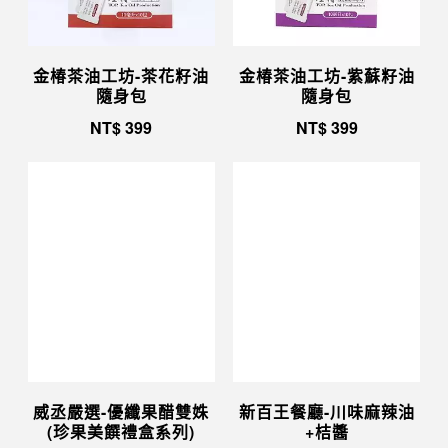
金椿茶油工坊-茶花籽油
金椿茶油工坊-紫蘇籽油
隨身包
隨身包
NT$
399
NT$
399
威丞嚴選-優纖果醋雙姝
新百王餐廳-川味麻辣油
(珍果美饌禮盒系列)
+桔醬