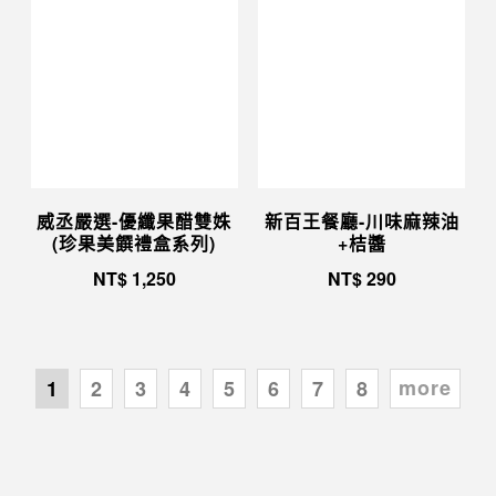
威丞嚴選-優纖果醋雙姝
新百王餐廳-川味麻辣油
(珍果美饌禮盒系列)
+桔醬
NT$
1,250
NT$
290
more
1
2
3
4
5
6
7
8