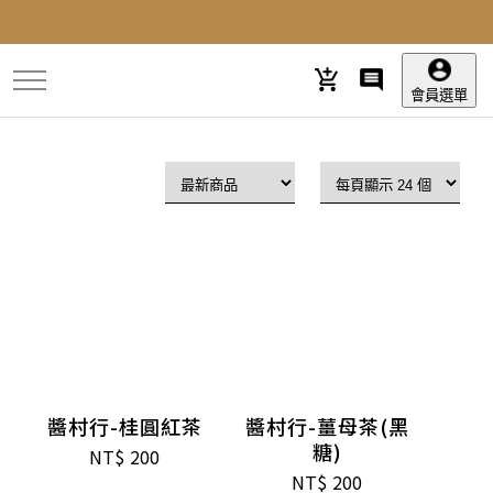
跳
到
主
要
會員選單
內
容
醬村行-桂圓紅茶
醬村行-薑母茶(黑
糖)
NT$
200
NT$
200