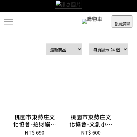
跳
到
主
會員選單
要
內
容
桃園市東勢庄文
桃園市東勢庄文
化協會-招財貓包
化協會-文創小鼓
包
荷包鼓鼓禮盒
NT$
690
NT$
600