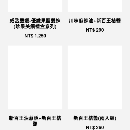
威丞嚴選-優纖果醋雙姝
川味麻辣油+新百王桔醬
(珍果美饌禮盒系列)
NT$
290
NT$
1,250
新百王油蔥酥+新百王桔
新百王桔醬(兩入組)
醬
NT$
260