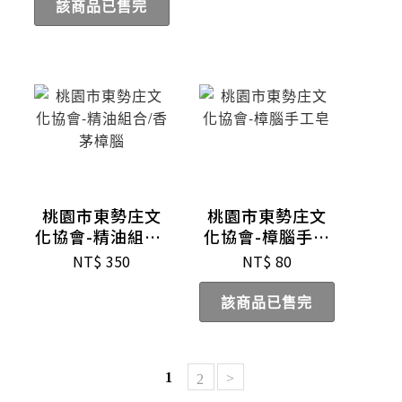
該商品已售完
桃園市東勢庄文
桃園市東勢庄文
化協會-精油組合/
化協會-樟腦手工
香茅樟腦
皂
NT$
350
NT$
80
該商品已售完
1
>
2