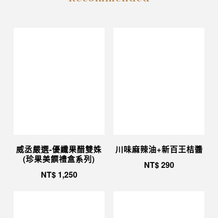
威丞嚴選-優纖果醋雙姝
川味麻辣油+新百王桔醬
(珍果美饌禮盒系列)
NT$
290
NT$
1,250