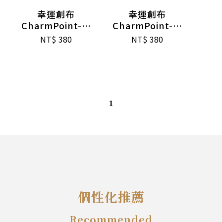
幸運創布
幸運創布
CharmPoint-錢
CharmPoint-幸
母包(平安順利)
運籤餅(藍)
NT$
380
NT$
380
1
個性化推薦
Recommended