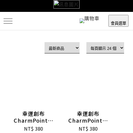
跳
到
主
會員選單
要
內
容
幸運創布
幸運創布
CharmPoint錢
CharmPoint錢
母包(金榜題名)
母包(好運滿滿)
NT$
380
NT$
380