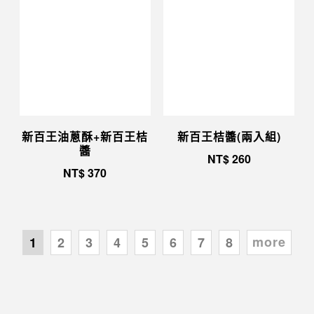
新百王油蔥酥+新百王桔
新百王桔醬(兩入組)
醬
NT$
260
NT$
370
more
1
2
3
4
5
6
7
8