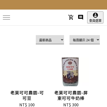
跳
到
主
要
會員選單
內
容
老莫可可農園-可
老莫可可農園-屏
可豆
東可可牛奶棒
NT$
100
NT$
300