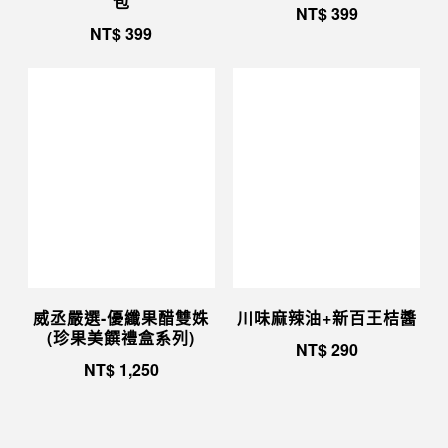
包
NT$
399
NT$
399
威丞嚴選-優纖果醋雙姝
川味麻辣油+新百王桔醬
(珍果美饌禮盒系列)
NT$
290
NT$
1,250