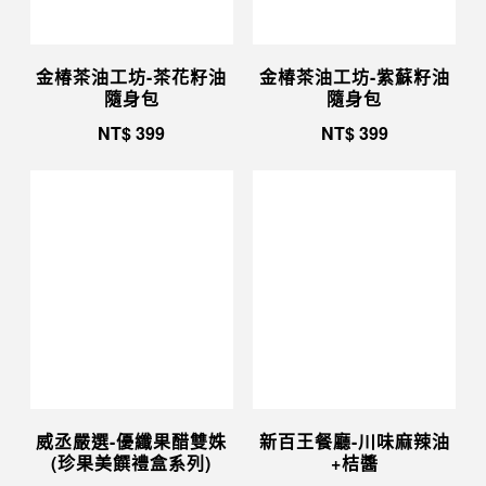
金椿茶油工坊-茶花籽油
金椿茶油工坊-紫蘇籽油
隨身包
隨身包
NT$
399
NT$
399
威丞嚴選-優纖果醋雙姝
新百王餐廳-川味麻辣油
(珍果美饌禮盒系列)
+桔醬