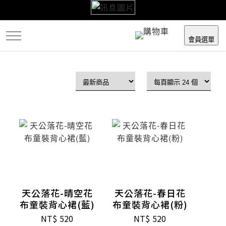
跳
到
主
會員選單
要
內
容
天公落花-晴空花
天公落花-春日花
布童裝背心裙(藍)
布童裝背心裙(粉)
NT$
520
NT$
520