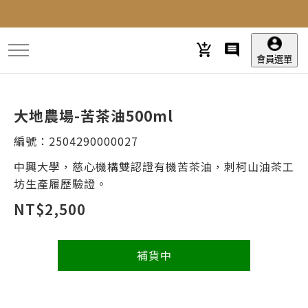
跳
到
主
要
會員選單
內
容
大地農場-苦茶油500ml
編號：
2504290000027
中興大學，慈心機構雙認證有機苦茶油，刺柯山油茶工
坊生產履歷驗證。
NT$
2,500
補貨中