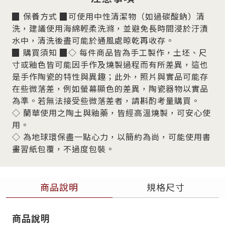
▉ 保養方式 ▉可使用中性清潔物（如過碳酸鈉）清
洗，建議使用海綿輕柔洗滌，並避免長時間浸於汙漬
水中，清洗後盡可能於通風處晾乾再收存。
▉ 購買須知 ▉◇ 每件商品皆為手工製作，土坯、尺
寸或釉色皆可能因手作及燒製過程而有所差異，這也
是手作陶瓷的特性與異趣；此外，照片與實品可能存
在些微落差，例如螢幕顯色的差異，陶瓷器物以實品
為準。若無法接受些微落差者，請斟酌考量購買。
◇ 蘭華使用之陶土與釉藥，皆經高溫燒製，可安心使
用。
◇ 為地球環保盡一點心力，以簡約為尚，可能使用書
畫習紙包覆，不過度包裝。
商品說明
規格尺寸
商品說明