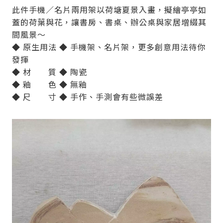
此件手機／名片兩用架以荷塘夏景入畫，擬繪亭亭如
蓋的荷葉與花，讓書房、書桌、辦公桌與家居增綴其
間風景～
◆ 原生用法 ◆ 手機架、名片架，更多創意用法待你
發揮
◆ 材 質 ◆ 陶瓷
◆ 釉 色 ◆ 無釉
◆ 尺 寸 ◆ 手作、手測會有些微誤差