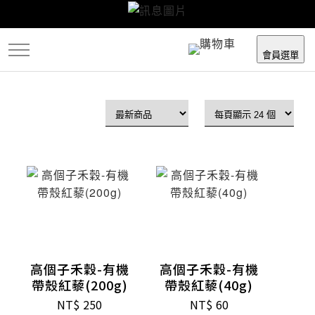
跳
到
主
會員選單
要
內
容
高個子禾穀-有機
高個子禾穀-有機
帶殼紅藜(200g)
帶殼紅藜(40g)
NT$
250
NT$
60